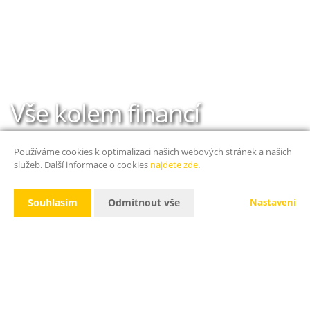
Vše kolem financí
lidskou řečí
Používáme cookies k optimalizaci našich webových stránek a našich
služeb. Další informace o cookies
najdete zde
.
Souhlasím
Odmítnout vše
Nastavení
O mně