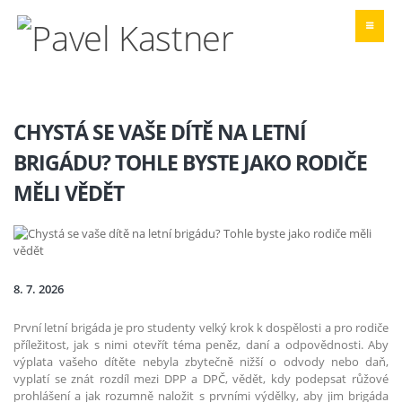
CHYSTÁ SE VAŠE DÍTĚ NA LETNÍ
BRIGÁDU? TOHLE BYSTE JAKO RODIČE
MĚLI VĚDĚT
8. 7. 2026
První letní brigáda je pro studenty velký krok k dospělosti a pro rodiče
příležitost, jak s nimi otevřít téma peněz, daní a odpovědnosti. Aby
výplata vašeho dítěte nebyla zbytečně nižší o odvody nebo daň,
vyplatí se znát rozdíl mezi DPP a DPČ, vědět, kdy podepsat růžové
prohlášení a jak rozumně naložit s prvními výdělky, aby jim brigáda