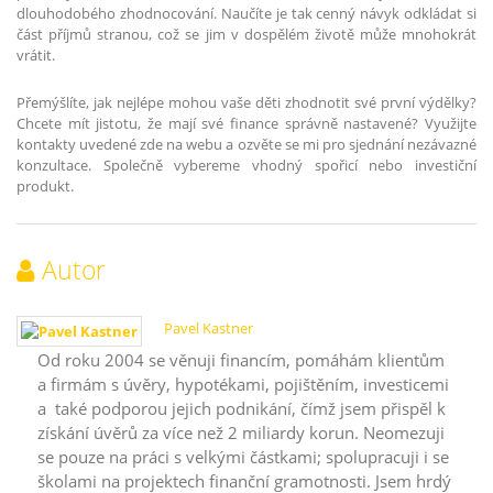
dlouhodobého zhodnocování. Naučíte je tak cenný návyk odkládat si
část příjmů stranou, což se jim v dospělém životě může mnohokrát
vrátit.
Přemýšlíte, jak nejlépe mohou vaše děti zhodnotit své první výdělky?
Chcete mít jistotu, že mají své finance správně nastavené? Využijte
kontakty uvedené zde na webu a ozvěte se mi pro sjednání nezávazné
konzultace. Společně vybereme vhodný spořicí nebo investiční
produkt.
Autor
Pavel Kastner
Od roku 2004 se věnuji financím, pomáhám klientům
a firmám s úvěry, hypotékami, pojištěním, investicemi
a také podporou jejich podnikání, čímž jsem přispěl k
získání úvěrů za více než 2 miliardy korun. Neomezuji
se pouze na práci s velkými částkami; spolupracuji i se
školami na projektech finanční gramotnosti. Jsem hrdý