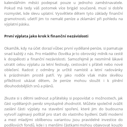
kalendářním měsíci podepsat pouze u jednoho zaměstnavatele.
Pokud má tedy váš potomek více brigád současně, musí si dobře
rozmyslet, kde slevu uplatní. Vysvětlete dětem tyto základy finanční
gramotnosti, ušetří jim to nemalé peníze a zklamání při pohledu na
výplatní pásku.
První výplata jako krok k finanční nezávislosti
Okamžik, kdy na účet dorazí vůbec první vydělané peníze, si pamatuje
snad každý z nás. Pro mladého člověka je to obrovský milník na cestě
k dospělosti a finanční nezávislosti. Samozřejmě je nesmírně lákavé
utratit celou výplatu za letní festivaly, cestování s přáteli nebo nové
oblečení. Radost z odměny je určitě namístě a letní radovánky
k prázdninám prostě patří. Vy jako rodiče však máte skvělou
příležitost ukázat dětem, že peníze mohou sloužit i k plnění
dlouhodobějších snů a plánů.
Zkuste si s dětmi sednout a přátelsky si popovídat o možnostech, jak
část vydělaných peněz smysluplně zhodnotit. Můžete společně zvážit
zaslání části výplaty na stavební spoření, které jim do budoucna
vytvoří zajímavý polštář pro start do vlastního bydlení. Další moderní
a mezi mladými oblíbenou variantou jsou pravidelné investice do
podílových fondů, kde i s menšími částkami mohou objevovat kouzlo