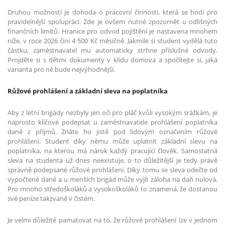
Druhou možností je dohoda o pracovní činnosti, která se hodí pro
pravidelnější spolupráci. Zde je ovšem nutné zpozornět u odlišných
finančních limitů. Hranice pro odvod pojištění je nastavena mnohem
níže, v roce 2026 činí 4 500 Kč měsíčně. Jakmile si student vydělá tuto
částku, zaměstnavatel mu automaticky strhne příslušné odvody.
Projděte si s dětmi dokumenty v klidu domova a spočítejte si, jaká
varianta pro ně bude nejvýhodnější.
Růžové prohlášení a základní sleva na poplatníka
Aby z letní brigády nezbyly jen oči pro pláč kvůli vysokým srážkám, je
naprosto klíčové podepsat u zaměstnavatele prohlášení poplatníka
daně z příjmů. Znáte ho jistě pod lidovým označením růžové
prohlášení. Student díky němu může uplatnit základní slevu na
poplatníka, na kterou má nárok každý pracující člověk. Samostatná
sleva na studenta už dnes neexistuje, o to důležitější je tedy právě
správně podepsané růžové prohlášení. Díky tomu se sleva odečte od
vypočtené daně a u menších brigád může vyjít záloha na daň nulová.
Pro mnoho středoškoláků a vysokoškoláků to znamená, že dostanou
své peníze takzvaně v čistém.
Je velmi důležité pamatovat na to, že růžové prohlášení lze v jednom