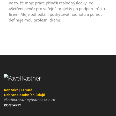
na to, že moje práce přináší reálné výsledky, od
ušetření peněz pro veřejné projekty po podporu růstu
firem. Moje odhodlání poskytovat hodnotu a pomoc
definuje mou profesní dráhu.
Kontakt
|
O mně
Ochrana osobních údajů
Všechna práva vyhrazena © 2026
KONTAKTY