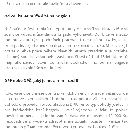
přinesla nejen peníze, ale i užitečnou zkušenost.
Od kolika let může dítě na brigádu
Než začnete řešit konkrétní typ dohody nebo výši výdělku, ověřte si,
zda dítě vůbec může danou brigádu vykonávat. Od 1. června 2025
mohou za určitých podmínek pracovat i nezletilí od 14 let, a to
i v případě, že ještě neukončili povinnou školní docházku. Musí však jít
pouze o lehké práce během hlavních letních prázdnin a je potřeba
písemný souhlas zákonného zástupce. Starší děti od 15 let, které už
mají ukončenou povinnou školní docházku, mohou na brigádě
pracovat za volnějších podmínek.
DPP nebo DPČ: jaký je mezi nimi rozdíl?
Když vaše dítě přinese domů první dokument k brigádě, většinou jde
o jednu ze dvou základních dohod. Tou první a vůbec nejčastější je
dohoda o provedení práce, zkráceně DPP. Tento typ dohody je ideální
pro krátkodobé letní brigády. Hlavní výhodou je fakt, že pokud
měsíční odměna u jednoho zaměstnavatele nedosáhne 12 000 Kč,
neodvádí se z výdělku zdravotní ani sociální pojištění. Peníze tak
mohou po případném zdanění rovnou putovat na bankovní účet.