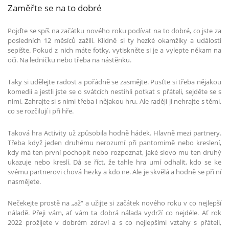
Zaměřte se na to dobré
Pojďte se spíš na začátku nového roku podívat na to dobré, co jste za
posledních 12 měsíců zažili. Klidně si ty hezké okamžiky a události
sepište. Pokud z nich máte fotky, vytiskněte si je a vylepte někam na
oči. Na ledničku nebo třeba na nástěnku.
Taky si udělejte radost a pořádně se zasmějte. Pusťte si třeba nějakou
komedii a jestli jste se o svátcích nestihli potkat s přáteli, sejděte se s
nimi. Zahrajte si s nimi třeba i nějakou hru. Ale raději ji nehrajte s těmi,
co se rozčilují i při hře.
Taková hra Activity už způsobila hodně hádek. Hlavně mezi partnery.
Třeba když jeden druhému nerozumí při pantomimě nebo kreslení,
kdy má ten první pochopit nebo rozpoznat, jaké slovo mu ten druhý
ukazuje nebo kreslí. Dá se říct, že tahle hra umí odhalit, kdo se ke
svému partnerovi chová hezky a kdo ne. Ale je skvělá a hodně se při ní
nasmějete.
Nečekejte prostě na „až“ a užijte si začátek nového roku v co nejlepší
náladě. Přeji vám, ať vám ta dobrá nálada vydrží co nejdéle. Ať rok
2022 prožijete v dobrém zdraví a s co nejlepšími vztahy s přáteli,