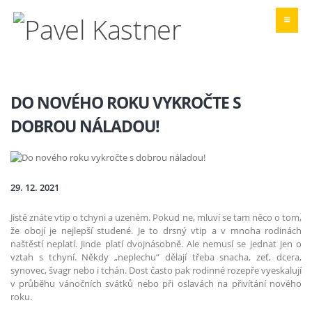
DO NOVÉHO ROKU VYKROČTE S
DOBROU NÁLADOU!
29. 12. 2021
Jistě znáte vtip o tchyni a uzeném. Pokud ne, mluví se tam něco o tom,
že obojí je nejlepší studené. Je to drsný vtip a v mnoha rodinách
naštěstí neplatí. Jinde platí dvojnásobně. Ale nemusí se jednat jen o
vztah s tchyní. Někdy „neplechu“ dělají třeba snacha, zeť, dcera,
synovec, švagr nebo i tchán. Dost často pak rodinné rozepře vyeskalují
v průběhu vánočních svátků nebo při oslavách na přivítání nového
roku.