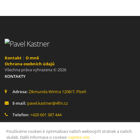
Kontakt
|
O mně
Ochrana osobních údajů
Všechna práva vyhrazena © 2026
KONTAKTY
Adresa:
Zikmunda Wintra 1208/7, Plzeň
E-mail:
pavel.kastner@4fin.cz
Telefon:
+420 601 387 444
SOCIÁLNÍ SÍTĚ
Používáme cookies k optimalizaci našich webových stránek a našich
služeb. Další informace o cookies
najdete zde
.