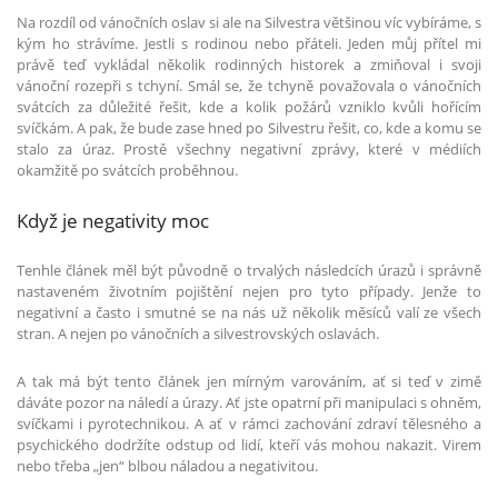
Na rozdíl od vánočních oslav si ale na Silvestra většinou víc vybíráme, s
kým ho strávíme. Jestli s rodinou nebo přáteli. Jeden můj přítel mi
právě teď vykládal několik rodinných historek a zmiňoval i svoji
vánoční rozepři s tchyní. Smál se, že tchyně považovala o vánočních
svátcích za důležité řešit, kde a kolik požárů vzniklo kvůli hořícím
svíčkám. A pak, že bude zase hned po Silvestru řešit, co, kde a komu se
stalo za úraz. Prostě všechny negativní zprávy, které v médiích
okamžitě po svátcích proběhnou.
Když je negativity moc
Tenhle článek měl být původně o trvalých následcích úrazů i správně
nastaveném životním pojištění nejen pro tyto případy. Jenže to
negativní a často i smutné se na nás už několik měsíců valí ze všech
stran. A nejen po vánočních a silvestrovských oslavách.
A tak má být tento článek jen mírným varováním, ať si teď v zimě
dáváte pozor na náledí a úrazy. Ať jste opatrní při manipulaci s ohněm,
svíčkami i pyrotechnikou. A ať v rámci zachování zdraví tělesného a
psychického dodržíte odstup od lidí, kteří vás mohou nakazit. Virem
nebo třeba „jen“ blbou náladou a negativitou.