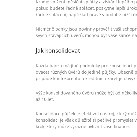
Kromě snížení měsíční splátky a získání lepšího 
pokud budete řádně splácet, poskytne lepší úrok
řádné splácení, například právě v podobě nižší ú
Nicméně banky jsou povinny prověřit vaši schop
svých stávajících úvěrů, mohou být vaše šance na
Jak konsolidovat
Každá banka má jiné podmínky pro konsolidaci p
dvacet různých úvěrů do jediné půjčky. Obecně pl
případě kontokorentu a kreditních karet je obvyk
Výše konsolidovaného úvěru může být od několika 
až 10 let.
Konsolidace půjček je efektivní nástroj, který m
konsolidaci je však důležité si pečlivě promyslet
krok, který může výrazně ovlivnit vaše finance.