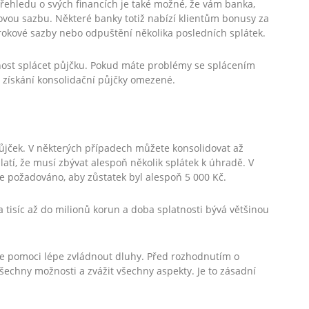
přehledu o svých financích je také možné, že vám banka,
ovou sazbu. Některé banky totiž nabízí klientům bonusy za
rokové sazby nebo odpuštění několika posledních splátek.
nost splácet půjčku. Pokud máte problémy se splácením
 získání konsolidační půjčky omezené.
ůjček. V některých případech můžete konsolidovat až
atí, že musí zbývat alespoň několik splátek k úhradě. V
le požadováno, aby zůstatek byl alespoň 5 000 Kč.
tisíc až do milionů korun a doba splatnosti bývá většinou
ůže pomoci lépe zvládnout dluhy. Před rozhodnutím o
 všechny možnosti a zvážit všechny aspekty. Je to zásadní