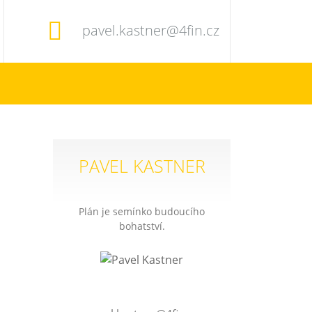
pavel.kastner@4fin.cz
PAVEL KASTNER
Plán je semínko budoucího
bohatství.