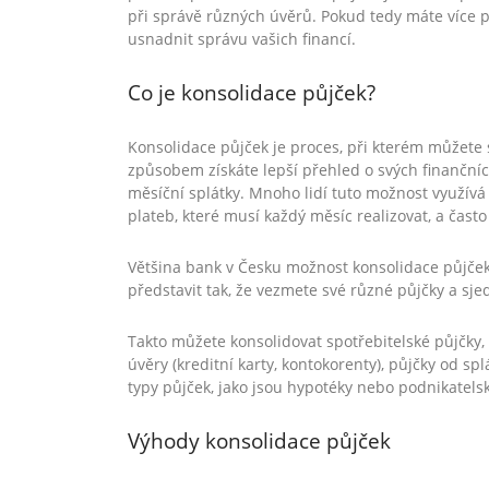
při správě různých úvěrů. Pokud tedy máte více p
usnadnit správu vašich financí.
Co je konsolidace půjček?
Konsolidace půjček je proces, při kterém můžete 
způsobem získáte lepší přehled o svých finančníc
měsíční splátky. Mnoho lidí tuto možnost využívá k
plateb, které musí každý měsíc realizovat, a často
Většina bank v Česku možnost konsolidace půjček 
představit tak, že vezmete své různé půjčky a sjed
Takto můžete konsolidovat spotřebitelské půjčky,
úvěry (kreditní karty, kontokorenty), půjčky od sp
typy půjček, jako jsou hypotéky nebo podnikatelsk
Výhody konsolidace půjček