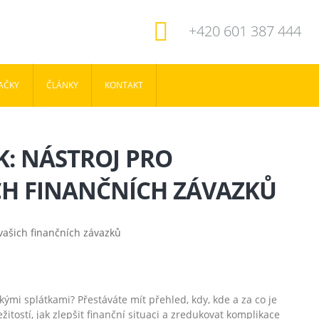
+420 601 387 444
AČKY
ČLÁNKY
KONTAKT
K: NÁSTROJ PRO
CH FINANČNÍCH ZÁVAZKŮ
ými splátkami? Přestáváte mít přehled, kdy, kde a za co je
žitostí, jak zlepšit finanční situaci a zredukovat komplikace