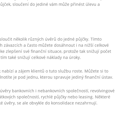
ůjček, sloučení do jediné vám může přinést úlevu a
sloučit několik různých úvěrů do jedné půjčky. Tímto
h závazcích a často můžete dosáhnout i na nižší celkové
e zlepšení své finanční situace, protože tak snižují počet
 tím také snižují celkové náklady na úroky.
nabízí a zájem klientů o tuto službu roste. Můžete si to
notíte je pod jednu, kterou spravuje jediný finanční ústav.
 úvěry bankovních i nebankovních společností, revolvingové
látkových společností, rychlé půjčky nebo leasing. Některé
é úvěry, se ale obvykle do konsolidace nezahrnují.