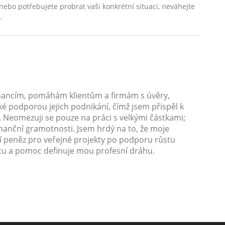
nebo potřebujete probrat vaši konkrétní situaci, neváhejte
.
inancím, pomáhám klientům a firmám s úvěry,
ké podporou jejich podnikání, čímž jsem přispěl k
n. Neomezuji se pouze na práci s velkými částkami;
inanční gramotnosti. Jsem hrdý na to, že moje
ní peněz pro veřejné projekty po podporu růstu
tu a pomoc definuje mou profesní dráhu.