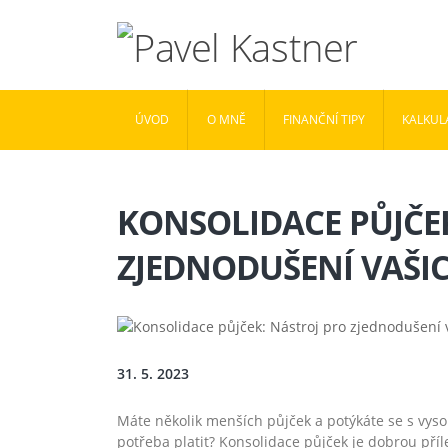
ÚVOD
O MNĚ
FINANČNÍ TIPY
KALKUL
KONSOLIDACE PŮJČE
ZJEDNODUŠENÍ VAŠI
31. 5. 2023
Máte několik menších půjček a potýkáte se s vysok
potřeba platit? Konsolidace půjček je dobrou příle