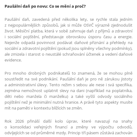
Paušální daň po novu: Co se mění a proč?
Paušální daň, zavedená před několika lety, se rychle stala jedním
z nejpopulárnějších způsobů, jak si může OSVČ výrazně zjednodušit
život. Měsíční platba, která v sobě zahrnuje daň z příjmů a zdravotní
i sociální pojištění, představuje obrovskou úsporu času a energie.
Nejenže odpadá povinnost podávat daňové přiznání a přehledy na
sociální a zdravotní pojištění (pokud jsou splněny všechny podmínky),
ale zmizela i starost o neustálé schraňování účtenek a vedení daňové
evidence.
Pro mnoho drobných podnikatelů to znamená, že se mohou plně
soustředit na své podnikání. Paušální daň je pro ně zárukou jistoty
a administrativní úlevy. Tento režim s sebou ale nese i svá specifika,
zejména nemožnost uplatnit slevy na dani (například na poplatníka,
děti nebo manžela či manželku) a také vyšší odvody sociálního
pojištění než je minimální nutná hranice. A právě tyto aspekty musíte
mít na paměti v kontextu blížících se změn.
Rok 2026 přináší další kolo úprav, které navazují na snahy
o konsolidaci veřejných financí a změny ve výpočtu odvodů,
odvíjejících se od průměrné mzdy. Princip tří pásem zůstává zachován