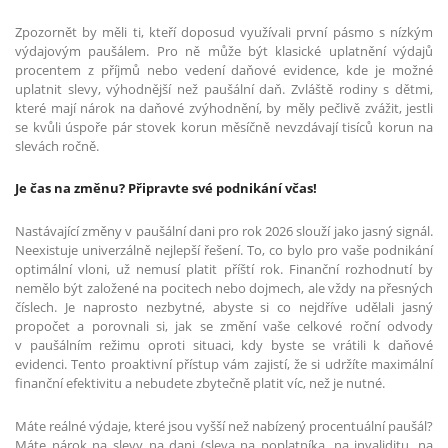
Zpozornět by měli ti, kteří doposud využívali první pásmo s nízkým
výdajovým paušálem. Pro ně může být klasické uplatnění výdajů
procentem z příjmů nebo vedení daňové evidence, kde je možné
uplatnit slevy, výhodnější než paušální daň. Zvláště rodiny s dětmi,
které mají nárok na daňové zvýhodnění, by měly pečlivě zvážit, jestli
se kvůli úspoře pár stovek korun měsíčně nevzdávají tisíců korun na
slevách ročně.
Je čas na změnu? Připravte své podnikání včas!
Nastávající změny v paušální dani pro rok 2026 slouží jako jasný signál.
Neexistuje univerzálně nejlepší řešení. To, co bylo pro vaše podnikání
optimální vloni, už nemusí platit příští rok. Finanční rozhodnutí by
nemělo být založené na pocitech nebo dojmech, ale vždy na přesných
číslech. Je naprosto nezbytné, abyste si co nejdříve udělali jasný
propočet a porovnali si, jak se změní vaše celkové roční odvody
v paušálním režimu oproti situaci, kdy byste se vrátili k daňové
evidenci. Tento proaktivní přístup vám zajistí, že si udržíte maximální
finanční efektivitu a nebudete zbytečně platit víc, než je nutné.
Máte reálné výdaje, které jsou vyšší než nabízený procentuální paušál?
Máte nárok na slevy na dani (sleva na poplatníka, na invaliditu, na