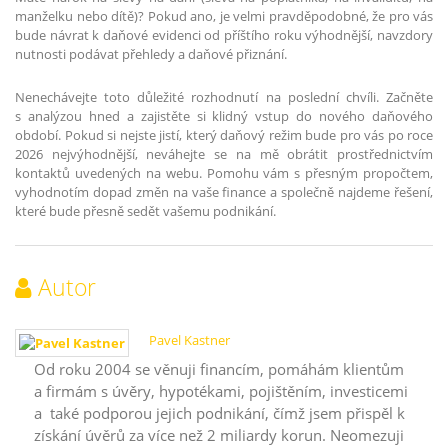
manželku nebo dítě)? Pokud ano, je velmi pravděpodobné, že pro vás
bude návrat k daňové evidenci od příštího roku výhodnější, navzdory
nutnosti podávat přehledy a daňové přiznání.
Nenechávejte toto důležité rozhodnutí na poslední chvíli. Začněte
s analýzou hned a zajistěte si klidný vstup do nového daňového
období. Pokud si nejste jistí, který daňový režim bude pro vás po roce
2026 nejvýhodnější, neváhejte se na mě obrátit prostřednictvím
kontaktů uvedených na webu. Pomohu vám s přesným propočtem,
vyhodnotím dopad změn na vaše finance a společně najdeme řešení,
které bude přesně sedět vašemu podnikání.
Autor
Pavel Kastner
Od roku 2004 se věnuji financím, pomáhám klientům
a firmám s úvěry, hypotékami, pojištěním, investicemi
a také podporou jejich podnikání, čímž jsem přispěl k
získání úvěrů za více než 2 miliardy korun. Neomezuji