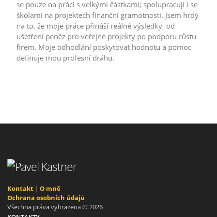
se pouze na práci s velkými částkami; spolupracuji i se
školami na projektech finanční gramotnosti. Jsem hrdý
na to, že moje práce přináší reálné výsledky, od
ušetření peněz pro veřejné projekty po podporu růstu
firem. Moje odhodlání poskytovat hodnotu a pomoc
definuje mou profesní dráhu.
Kontakt
|
O mně
Ochrana osobních údajů
Všechna práva vyhrazena © 2026