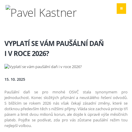
VYPLATÍ SE VÁM PAUŠÁLNÍ DAŇ
I V ROCE 2026?
15. 10. 2025
Paušální daň se pro mnohé OSVČ stala synonymem pro
jednoduchost. Konec složitých přiznání a neustálého řešení odvodů.
S blížícím se rokem 2026 nás však čekají zásadní změny, které se
dotknou především těch s nižšími příjmy. Vláda sice zachová princip tří
pásem a limit dvou milionů korun, ale dojde k úpravě výše měsíčních
plateb. Pojďte se podívat, zda pro vás zůstane paušální režim tou
nejlepší volbou.