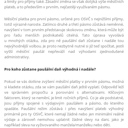
a limity pro příjmy také. Zásadní změna se však dotýká výše měsíčních
plateb, a to především v prvním, nejčastěji využívaném pásmu.
Měsíční platba pro první pásmo, určené pro OSVČ s nejnižšími příjmy,
totiž výrazně naroste. Zatímco druhé a třetí pásmo zůstává neměnné,
navýšení v tom prvním představuje skokovou změnu, která může být
pro řadu menších podnikatelů citelná. Tato úprava vyvolává
u mnohých otázku, zda pro ně paušální daň zůstane i nadále tou
nejvýhodnější volbou. Je proto nezbytně nutné si již teď spočítat, jestli
vyšší měsíční paušál nepřeváží nad výhodami zjednodušené
administrativy.
Pro koho zůstane paušální daň výhodná i nadále?
Pokud se vás dotkne zvýšení měsíční platby v prvním pásmu, možná
si kladete otázku, zda se vám paušální daň ještě vyplatí. Odpověď leží
ve správném propočtu a porovnání s alternativami. Klíčovým
faktorem, který se nemění, je limit ročních příjmů. Co je ale podstatné,
jsou příjmy spojené s výdajovým paušálem a pásmo, do kterého
spadáte. Paušální režim zůstává i přes navýšení plateb výhodný
primárně pro ty OSVČ, které nemají žádné nebo jen minimální reálné
výdaje a zároveň nemohou uplatnit žádné slevy na dani, jako je
například sleva na vyživovaného manžela/manželku nebo děti.